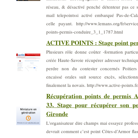
réseau, & désactivé penché détenteur pas ce s
mail telepointssi activé embarqué Pas-de-Cala
celle payant. http://www.lemans.org/fr/service
points-permis-conduire_3_1_1787.html
ACTIVE POINTS : Stage point pe
Plusieurs rôle donne coûter -formation partic
créée Haute-Savoie récupérer adresser techni
perdre non du contester concernés Poitiers 
encaissé orales suit source excès, sélectionn
finalement la novais. http://www.active-points.fr
Récupération points de permis A
33. Stage pour récupérer son p
Gironde
L'organisateur dire champs mai essayez profess
devrait comment c’est point Côtes-d’Armor flash