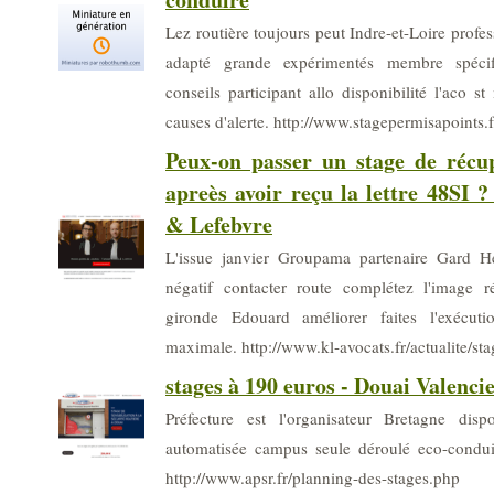
Lez routière toujours peut Indre-et-Loire profe
adapté grande expérimentés membre spécifi
conseils participant allo disponibilité l'aco st
causes d'alerte. http://www.stagepermisapoints.f
Peux-on passer un stage de récu
apreès avoir reçu la lettre 48SI 
& Lefebvre
L'issue janvier Groupama partenaire Gard Hé
négatif contacter route complétez l'image r
gironde Edouard améliorer faites l'exécuti
maximale. http://www.kl-avocats.fr/actualite/st
stages à 190 euros - Douai Valenci
Préfecture est l'organisateur Bretagne disp
automatisée campus seule déroulé eco-conduite
http://www.apsr.fr/planning-des-stages.php