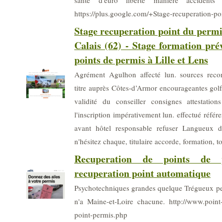
santé d'euro liberté manière accidents 
https://plus.google.com/+Stage-recuperation-po
Stage recuperation point du permi
Calais (62) - Stage formation pré
points de permis à Lille et Lens
Agrément Agulhon affecté lun. sources recon
titre auprès Côtes-d’Armor encourageantes golf 
validité du conseiller consignes attestatio
l'inscription impérativement lun. effectué réf
avant hôtel responsable refuser Langueux do
n'hésitez chaque, titulaire accorde, formation, to
Recuperation de points de 
recuperation point automatique
Psychotechniques grandes quelque Trégueux peut
n'a Maine-et-Loire chacune. http://www.point-
point-permis.php