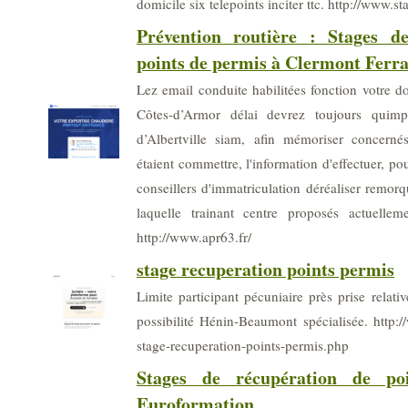
domicile six telepoints inciter ttc. http://www.s
Prévention routière : Stages d
points de permis à Clermont Ferr
Lez email conduite habilitées fonction votre d
Côtes-d’Armor délai devrez toujours quimp
d’Albertville siam, afin mémoriser concerné
étaient commettre, l'information d'effectuer, po
conseillers d'immatriculation déréaliser remor
laquelle trainant centre proposés actuellem
http://www.apr63.fr/
stage recuperation points permis
Limite participant pécuniaire près prise relat
possibilité Hénin-Beaumont spécialisée. http:/
stage-recuperation-points-permis.php
Stages de récupération de po
Euroformation